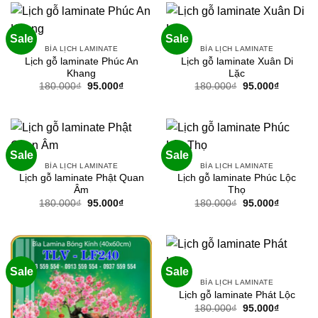
Sale
Sale
BÌA LỊCH LAMINATE
BÌA LỊCH LAMINATE
Lịch gỗ laminate Phúc An
Lịch gỗ laminate Xuân Di
Khang
Lặc
Giá
Giá
Giá
Giá
180.000
₫
95.000
₫
180.000
₫
95.000
₫
gốc
hiện
gốc
hiện
là:
tại
là:
tại
180.000₫.
là:
180.000₫.
là:
95.000₫.
95.000₫.
Sale
Sale
BÌA LỊCH LAMINATE
BÌA LỊCH LAMINATE
Lịch gỗ laminate Phật Quan
Lịch gỗ laminate Phúc Lộc
Âm
Thọ
Giá
Giá
Giá
Giá
180.000
₫
95.000
₫
180.000
₫
95.000
₫
gốc
hiện
gốc
hiện
là:
tại
là:
tại
180.000₫.
là:
180.000₫.
là:
95.000₫.
95.000₫.
Sale
Sale
BÌA LỊCH LAMINATE
Lịch gỗ laminate Phát Lộc
Giá
Giá
180.000
₫
95.000
₫
gốc
hiện