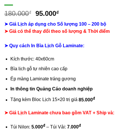
Giá
Giá
180.000
95.000
₫
₫
gốc
hiện
➤ Giá Lịch áp dụng cho Số lượng 100 – 200 bộ
là:
tại
➤ Giá có thể thay đổi theo số lượng & Thời điểm
180.000₫.
là:
95.000₫.
➤ Quy cách In Bìa Lịch Gỗ Laminate:
Kích thước: 40x60cm
Bìa lịch gỗ tự nhiên cao cấp
Ép màng Laminate tráng gương
In thông tin Quảng Cáo doanh nghiệp
đ
Tặng kèm Bloc Lịch 15×20 trị giá
85.000
➤ Giá Lịch Laminate chưa bao gồm
VAT + Ship và:
đ
đ
Túi Nilon:
5.000
– Túi Vải:
7.000