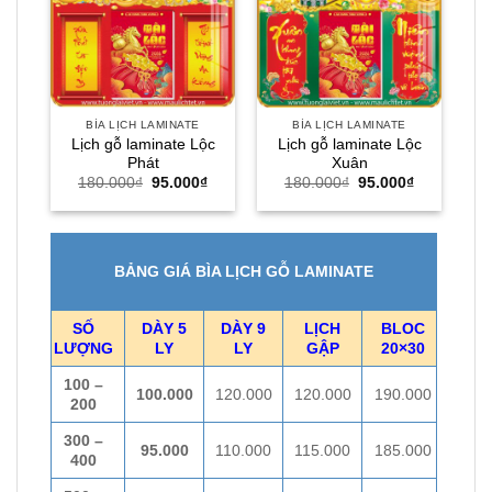
BÌA LỊCH LAMINATE
BÌA LỊCH LAMINATE
Lịch gỗ laminate Lộc
Lịch gỗ laminate Lộc
Phát
Xuân
Giá
Giá
Giá
Giá
180.000
₫
95.000
₫
180.000
₫
95.000
₫
gốc
hiện
gốc
hiện
là:
tại
là:
tại
180.000₫.
là:
180.000₫.
là:
95.000₫.
95.000₫.
BẢNG GIÁ BÌA LỊCH GỖ LAMINATE
SỐ
DÀY 5
DÀY 9
LỊCH
BLOC
LƯỢNG
LY
LY
GẬP
20×30
100 –
100.000
120.000
120.000
190.000
200
300 –
95.000
110.000
115.000
185.000
400