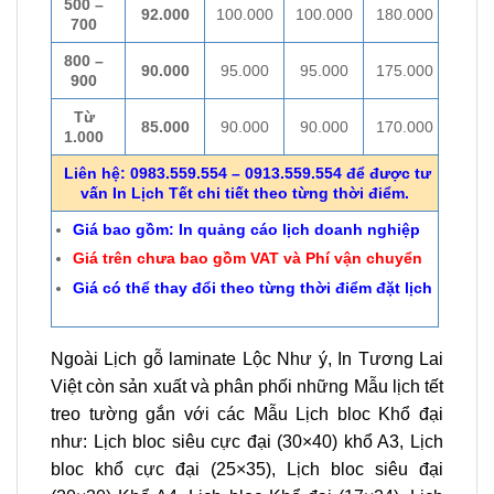
500 –
92.000
100.000
100.000
180.000
700
800 –
90.000
95.000
95.000
175.000
900
Từ
85.000
90.000
90.000
170.000
1.000
Liên hệ: 0983.559.554 – 0913.559.554 để được tư
vấn In Lịch Tết chi tiết theo từng thời điểm.
Giá bao gồm: In quảng cáo lịch doanh nghiệp
Giá trên chưa bao gồm VAT và Phí vận chuyển
Giá có thể thay đổi theo từng thời điểm đặt lịch
Ngoài Lịch gỗ laminate Lộc Như ý, In Tương Lai
Việt còn sản xuất và phân phối những Mẫu lịch tết
treo tường gắn với các Mẫu Lịch bloc Khổ đại
như: Lịch bloc siêu cực đại (30×40) khổ A3, Lịch
bloc khổ cực đại (25×35), Lịch bloc siêu đại