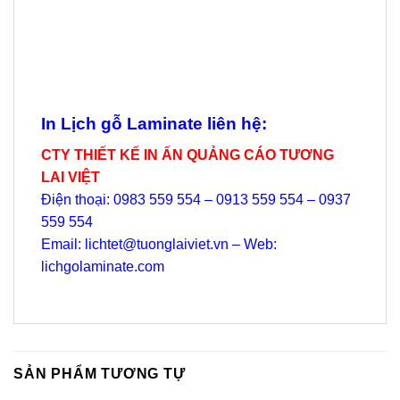
L
In Lịch gỗ Laminate liên hệ:
CTY THIẾT KẾ IN ẤN QUẢNG CÁO TƯƠNG
LAI VIỆT
Điện thoại: 0983 559 554 – 0913 559 554 – 0937
559 554
Email: lichtet@tuonglaiviet.vn – Web:
lichgolaminate.com
SẢN PHẨM TƯƠNG TỰ