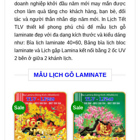
doanh nghiệp khởi đầu năm mới may mắn được
chọn làm quà tặng cho khách hàng, bạn bè, đối
tác và người thân nhân dịp năm mới. In Lịch Tết
TLV thiết kế phong phú chủ để mẫu lịch gỗ
laminate đẹp với đa dạng kích thước và kiểu dáng
như: Bìa lịch laminate 40×60, Bảng bìa lịch bloc
laminate và Lịch gập Lamina kết nối bằng 2 ốc UV
2 bên ở giữa 2 khánh lịch.
MẪU LỊCH GỖ LAMINATE
Sale
Sale
Sal
L