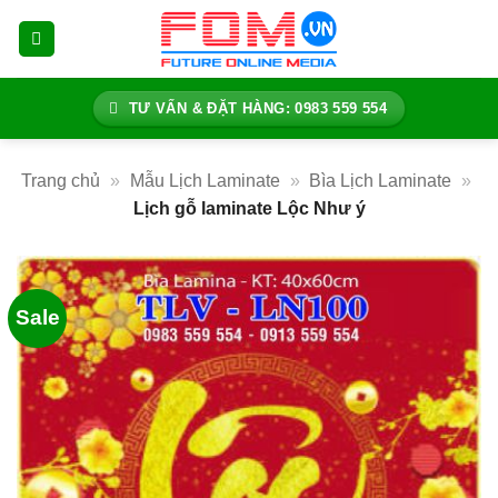
Bỏ
qua
nội
dung
TƯ VẤN & ĐẶT HÀNG: 0983 559 554
Trang chủ
»
Mẫu Lịch Laminate
»
Bìa Lịch Laminate
»
Lịch gỗ laminate Lộc Như ý
Sale