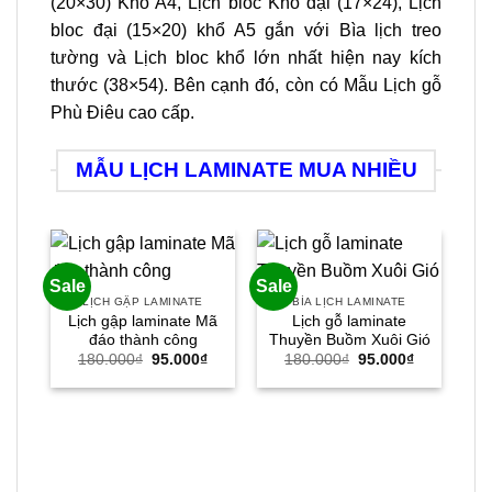
(20×30) Khổ A4, Lịch bloc Khổ đại (17×24), Lịch
bloc đại (15×20) khổ A5 gắn với Bìa lịch treo
tường và Lịch bloc khổ lớn nhất hiện nay kích
thước (38×54). Bên cạnh đó, còn có Mẫu Lịch gỗ
Phù Điêu cao cấp.
MẪU LỊCH LAMINATE MUA NHIỀU
Sale
Sale
Sal
LỊCH GẬP LAMINATE
BÌA LỊCH LAMINATE
Lịch gập laminate Mã
Lịch gỗ laminate
đáo thành công
Thuyền Buồm Xuôi Gió
Giá
Giá
Giá
Giá
180.000
₫
95.000
₫
180.000
₫
95.000
₫
gốc
hiện
gốc
hiện
là:
tại
là:
tại
180.000₫.
là:
180.000₫.
là:
95.000₫.
95.000₫.