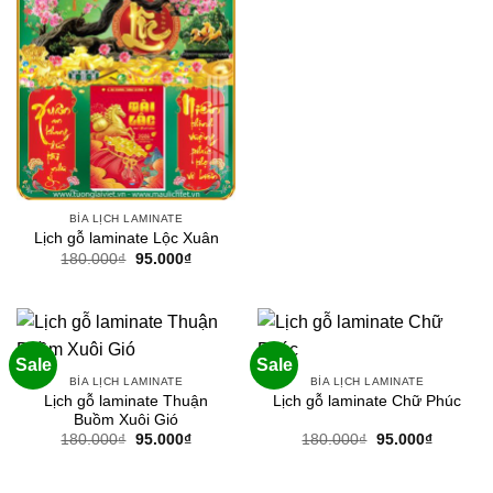
là:
tại
180.000₫.
là:
95.000₫.
BÌA LỊCH LAMINATE
Lịch gỗ laminate Lộc Xuân
Giá
Giá
180.000
₫
95.000
₫
gốc
hiện
là:
tại
180.000₫.
là:
95.000₫.
Sale
Sale
BÌA LỊCH LAMINATE
BÌA LỊCH LAMINATE
Lịch gỗ laminate Thuận
Lịch gỗ laminate Chữ Phúc
Buồm Xuôi Gió
Giá
Giá
Giá
Giá
180.000
₫
95.000
₫
180.000
₫
95.000
₫
gốc
hiện
gốc
hiện
là:
tại
là:
tại
180.000₫.
là:
180.000₫.
là: