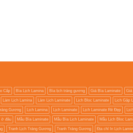
ao Cấp
Bìa Lịch Lamina
Bìa lịch tráng gương
Giá Bìa Laminate
Giá
Làm Lịch Lamina
Làm Lịch Laminate
Lịch Bloc Laminate
Lịch Gập 
Tráng Gương
Lịch Lamina
Lịch Laminate
Lịch Laminate Rẻ Đẹp
Lịc
 ở đâu
Mẫu Bìa Laminate
Mẫu Bìa Lịch Laminate
Mẫu Lịch Bloc Lam
ng
Tranh Lịch Tráng Gương
Tranh Tráng Gương
Địa chỉ In Lịch Lami