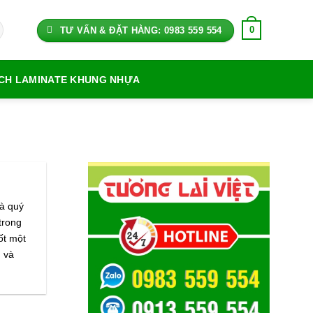
0
TƯ VẤN & ĐẶT HÀNG: 0983 559 554
ỊCH LAMINATE KHUNG NHỰA
uà quý
trong
ốt một
 và