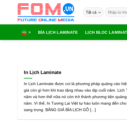
Bỏ
Tìm
qua
kiếm:
nội
dung
>
BÌA LỊCH LAMINATE
LỊCH BLOC LAMINA
In Lịch Laminate
In Lịch Laminate được coi là phương pháp quảng cáo hiệu 
giá còn gì hơn khi trao tặng nhau vào dịp cuối năm. Lịch
năm và hơn thế nữa nó còn trở thành phương tiện quảng 
năm. Vì thế, In Tương Lai Việt tự hào luôn mang đến cho
sang trọng. BẢNG GIÁ BÌA LỊCH GỖ [...]