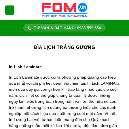
Bỏ
qua
nội
dung
TƯ VẤN & ĐẶT HÀNG: 0983 559 554
BÌA LỊCH TRÁNG GƯƠNG
In Lịch Laminate
In Lịch Laminate được coi là phương pháp quảng cáo hiệu
quả nhất với chi phí tiết kiệm nhất hiện tại. In Lịch LAMINA là
món quà quý giá còn gì hơn khi trao tặng nhau vào dịp cuối
năm. Lịch Tết có thể giúp chúng ta quản lý được những
ngày làm việc trong tuần trong năm và hơn thế nữa nó còn
trở thành phương tiện quảng bá thương hiệu cho các danh
nghiệp một cách hiệu quả nhất trong suốt một năm. Vì thế,
In Tương Lai Việt tự hào luôn mang đến cho Quý khách
hàng những mẫu thiết kế lịch Tết mới lạ, độc đáo, đơn giản