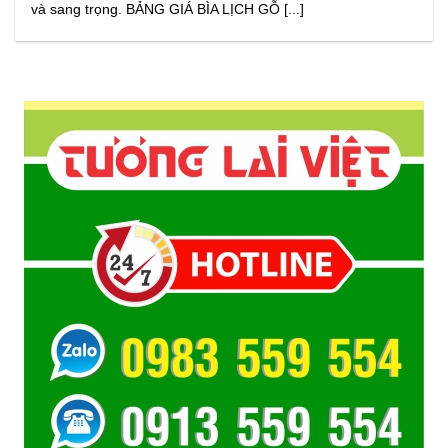
và sang trọng. BẢNG GIÁ BÌA LỊCH GỖ [...]