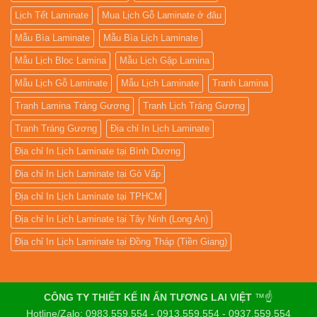
Lịch Tết Laminate
Mua Lịch Gỗ Laminate ở đâu
Mẫu Bìa Laminate
Mẫu Bìa Lịch Laminate
Mẫu Lịch Bloc Lamina
Mẫu Lịch Gập Lamina
Mẫu Lịch Gỗ Laminate
Mẫu Lịch Laminate
Tranh Lamina
Tranh Lamina Tráng Gương
Tranh Lịch Tráng Gương
Tranh Tráng Gương
Địa chỉ In Lịch Laminate
Địa chỉ In Lịch Laminate tại Bình Dương
Địa chỉ In Lịch Laminate tại Gò Vấp
Địa chỉ In Lịch Laminate tại TPHCM
Địa chỉ In Lịch Laminate tại Tây Ninh (Long An)
Địa chỉ In Lịch Laminate tại Đồng Tháp (Tiền Giang)
CÔNG TY THIẾT KẾ IN ẤN TƯƠNG LAI VIỆT
™☝️
Hotline/Zalo: 0983.559.554 - 0913.559.554 - 0937.559.554