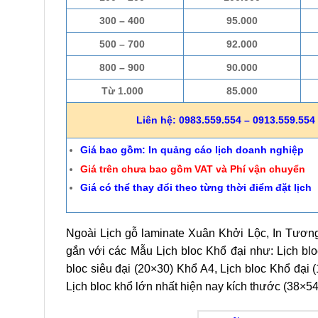
300 – 400
95.000
500 – 700
92.000
800 – 900
90.000
Từ 1.000
85.000
Liên hệ: 0983.559.554 – 0913.559.554 
Giá bao gồm: In quảng cáo lịch doanh nghiệp
Giá trên chưa bao gồm VAT và Phí vận chuyển
Giá có thể thay đổi theo từng thời điểm đặt lịch
Ngoài Lịch gỗ laminate Xuân Khởi Lộc, In Tương 
gắn với các Mẫu Lịch bloc Khổ đại như: Lịch blo
bloc siêu đại (20×30) Khổ A4, Lịch bloc Khổ đại (
Lịch bloc khổ lớn nhất hiện nay kích thước (38×5