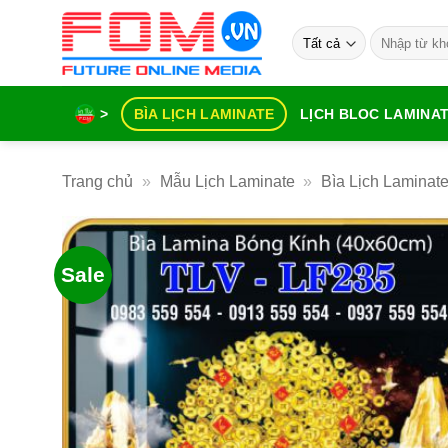
Bỏ
Tìm
qua
kiếm:
nội
dung
>
BÌA LỊCH LAMINATE
LỊCH BLOC LAMINA
Trang chủ
»
Mẫu Lịch Laminate
»
Bìa Lịch Laminat
Sale