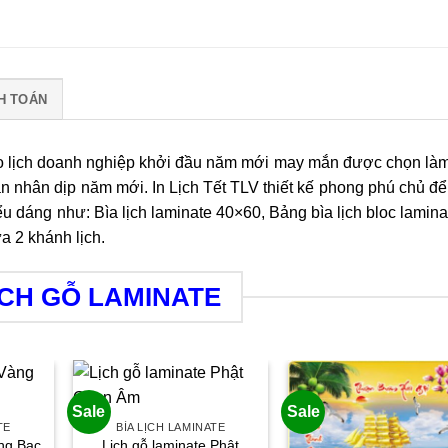
H TOÁN
cáo lịch doanh nghiệp khởi đầu năm mới may mắn được chọn là
ân nhân dịp năm mới. In Lịch Tết TLV thiết kế phong phú chủ đ
ểu dáng như: Bìa lịch laminate 40×60, Bảng bìa lịch bloc lamina
a 2 khánh lịch.
ỊCH GỖ LAMINATE
Sale
Sale
TE
BÌA LỊCH LAMINATE
àng Bạc
Lịch gỗ laminate Phật