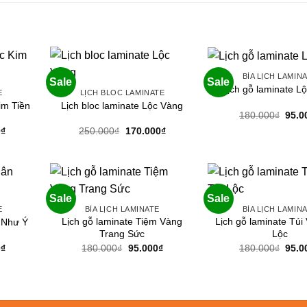
BÌA LỊCH LAMIN
Sale
Sale
Lịch gỗ laminate L
E
LỊCH BLOC LAMINATE
im Tiền
Lịch bloc laminate Lộc Vàng
Giá
180.000
₫
95.0
gốc
Giá
Giá
Giá
0
₫
250.000
₫
170.000
₫
là:
hiện
gốc
hiện
180.
tại
là:
tại
0₫.
là:
250.000₫.
là:
95.000₫.
170.000₫.
Sale
Sale
E
BÌA LỊCH LAMINATE
BÌA LỊCH LAMIN
Lịch gỗ laminate Tiệm Vàng
Lịch gỗ laminate Túi
n Như Ý
Trang Sức
Lộc
Giá
Giá
Giá
Giá
0
₫
180.000
₫
95.000
₫
180.000
₫
95.0
hiện
gốc
hiện
gốc
tại
là:
tại
là:
0₫.
là:
180.000₫.
là:
180.
95.000₫.
95.000₫.