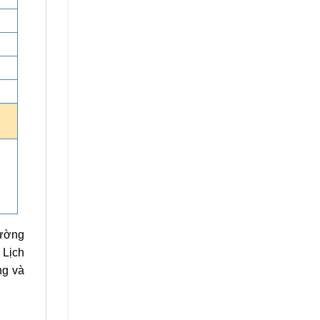
tường
 Lịch
ng và