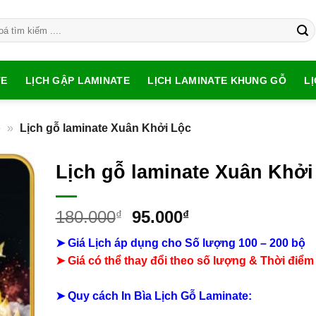
TE
LỊCH GẬP LAMINATE
LỊCH LAMINATE KHUNG GỖ
L
e
»
Lịch gỗ laminate Xuân Khởi Lộc
Lịch gỗ laminate Xuân Khởi
Giá
Giá
180.000
95.000
₫
₫
gốc
hiện
➤ Giá Lịch áp dụng cho Số lượng 100 – 200 bộ
là:
tại
➤ Giá có thể thay đổi theo số lượng & Thời điểm
180.000₫.
là:
95.000₫.
➤ Quy cách In Bìa Lịch Gỗ Laminate: