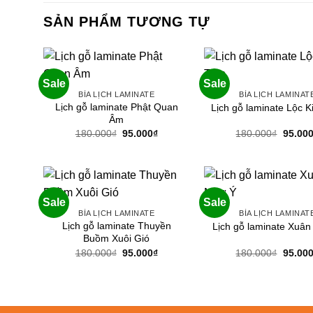
SẢN PHẨM TƯƠNG TỰ
Sale
Sale
BÌA LỊCH LAMINATE
BÌA LỊCH LAMINAT
Lịch gỗ laminate Phật Quan
Lịch gỗ laminate Lộc K
Âm
Giá
Giá
Giá
180.000
₫
95.000
₫
180.000
₫
95.00
gốc
hiện
gốc
là:
tại
là:
180.000₫.
là:
180.00
95.000₫.
Sale
Sale
BÌA LỊCH LAMINATE
BÌA LỊCH LAMINAT
Lịch gỗ laminate Thuyền
Lịch gỗ laminate Xuâ
Buồm Xuôi Gió
Giá
Giá
Giá
180.000
₫
95.000
₫
180.000
₫
95.00
gốc
hiện
gốc
là:
tại
là:
180.000₫.
là:
180.00
95.000₫.