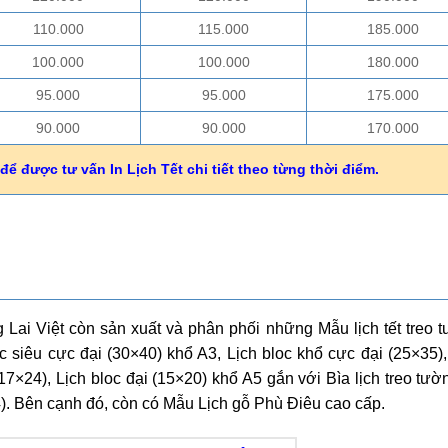
110.000
115.000
185.000
100.000
100.000
180.000
95.000
95.000
175.000
90.000
90.000
170.000
để được tư vấn In Lịch Tết chi tiết theo từng thời điểm.
Lai Việt còn sản xuất và phân phối những Mẫu lịch tết treo 
c siêu cực đại (30×40) khổ A3, Lịch bloc khổ cực đại (25×35),
17×24), Lịch bloc đại (15×20) khổ A5 gắn với Bìa lịch treo tườ
4). Bên cạnh đó, còn có Mẫu Lịch gỗ Phù Điêu cao cấp.