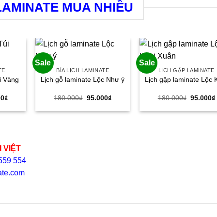
LAMINATE MUA NHIỀU
Sale
Sale
TE
BÌA LỊCH LAMINATE
LỊCH GẬP LAMINATE
i Vàng
Lịch gỗ laminate Lộc Như ý
Lịch gập laminate Lộc 
Giá
Giá
Giá
Giá
00
₫
180.000
₫
95.000
₫
180.000
₫
95.000
₫
hiện
gốc
hiện
gốc
tại
là:
tại
là:
00₫.
là:
180.000₫.
là:
180.000
95.000₫.
95.000₫.
 VIỆT
 559 554
nate.com