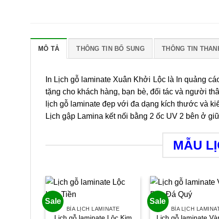
MÔ TẢ
THÔNG TIN BỔ SUNG
THÔNG TIN THAN
In Lịch gỗ laminate Xuân Khởi Lộc là In quảng 
tặng cho khách hàng, bạn bè, đối tác và người th
lịch gỗ laminate đẹp với đa dạng kích thước và ki
Lịch gập Lamina kết nối bằng 2 ốc UV 2 bên ở giữ
MẪU L
Sale
Sale
BÌA LỊCH LAMINATE
BÌA LỊCH LAMINA
Lịch gỗ laminate Lộc Kim
Lịch gỗ laminate V