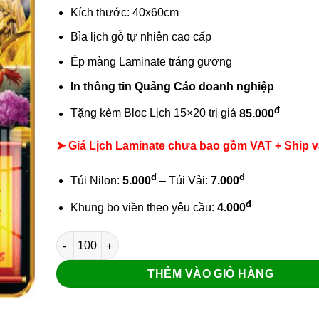
Kích thước: 40x60cm
Bìa lịch gỗ tự nhiên cao cấp
Ép màng Laminate tráng gương
In thông tin Quảng Cáo doanh nghiệp
đ
Tặng kèm Bloc Lịch 15×20 trị giá
85.000
➤ Giá Lịch Laminate chưa bao gồm
VAT + Ship v
đ
đ
Túi Nilon:
5.000
– Túi Vải:
7.000
đ
Khung bo viền theo yêu cầu:
4.000
Lịch gỗ laminate Xuân Khởi Lộc số lượng
THÊM VÀO GIỎ HÀNG