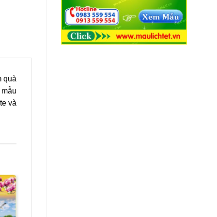
m quà
ể mẫu
te và
Sale
Sale
BÌA LỊCH LAMINATE
BÌA LỊCH LAMINATE
Lịch gỗ laminate Phúc Lộ
Lịch gỗ laminate Chữ Phúc