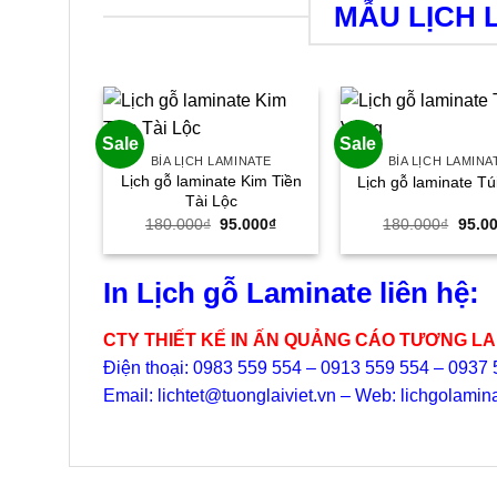
MẪU LỊCH 
Sale
Sale
BÌA LỊCH LAMINATE
BÌA LỊCH LAMINA
Lịch gỗ laminate Kim Tiền
Lịch gỗ laminate Tú
Tài Lộc
Giá
Giá
Giá
180.000
₫
95.000
₫
180.000
₫
95.0
gốc
hiện
gốc
là:
tại
là:
180.000₫.
là:
180.0
95.000₫.
In Lịch gỗ Laminate liên hệ:
CTY THIẾT KẾ IN ẤN QUẢNG CÁO TƯƠNG LAI
Điện thoại: 0983 559 554 – 0913 559 554 – 0937
Email: lichtet@tuonglaiviet.vn – Web: lichgolami